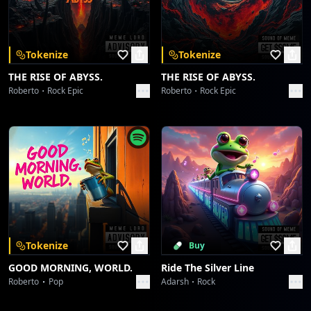
Download on the
Get it on
App Store
Google Play
[chorus]
Tu Reino es Reino de todos los siglos
Tokenize
Tokenize
y Tu señorío por todas las generaciones.
THE RISE OF ABYSS.
THE RISE OF ABYSS.
Sostiene el Señor a todos los que caen
Roberto
Rock Epic
Roberto
Rock Epic
y levanta a todos los oprimidos.La alabanza del Señor
proclamará mi boca.
¡Todos bendigan Su santo Nombre
eternamente y para siempre!
Tokenize
Buy
GOOD MORNING, WORLD.
Ride The Silver Line
Roberto
Pop
Adarsh
Rock