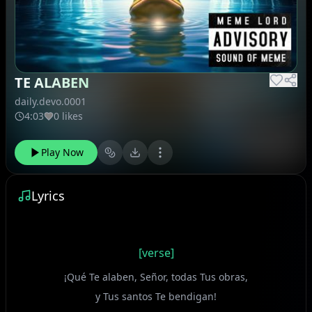
TE ALABEN
daily.devo.0001
4:03
0 likes
Play Now
Lyrics
[verse]
¡Qué Te alaben, Señor, todas Tus obras,
y Tus santos Te bendigan!