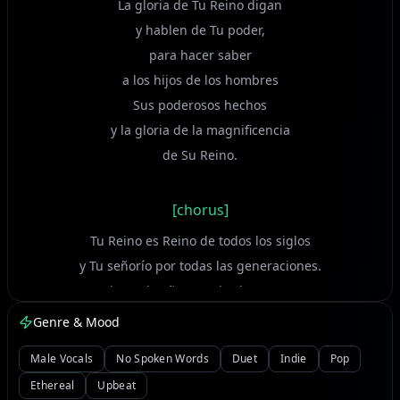
La gloria de Tu Reino digan
y hablen de Tu poder,
para hacer saber
a los hijos de los hombres
Sus poderosos hechos
y la gloria de la magnificencia
de Su Reino.
[chorus]
Tu Reino es Reino de todos los siglos
y Tu señorío por todas las generaciones.
Sostiene el Señor a todos los que caen
y levanta a todos los oprimidos.
Genre & Mood
Male Vocals
No Spoken Words
Duet
Indie
Pop
[verse]
Ethereal
Upbeat