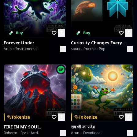
Buy
Buy
Forever Under
Curiosity Changes Everything
Arsh
Instrumental
soundofmeme
Pop
Tokenize
Tokenize
FIRE IN MY SOUL.
राम जी का संदेश
Roberto
Rock Hard.
Arun
Devotional