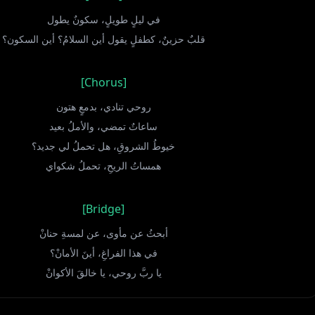
في ليلٍ طويلٍ، سكونٌ يطول
قلبٌ حزينٌ، كطفلٍ يقول أين السلامُ؟ أين السكون؟
[Chorus]
روحي تنادي، بدمعٍ هتون
ساعاتٌ تمضي، والأملُ بعيد
خيوطُ الشروقِ، هل تحملُ لي جديد؟
همساتُ الريحِ، تحملُ شكواي
[Bridge]
أبحثُ عن مأوى، عن لمسةِ حنانْ
في هذا الفراغِ، أينَ الأمانْ؟
يا ربَّ روحي، يا خالقَ الأكوانْ
املأ فؤادي، بالصبرِ والإيمانْيا ربَّ روحي...