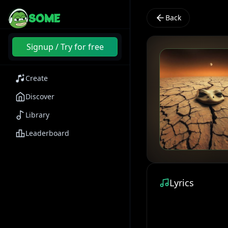
SOME
Back
Signup / Try for free
Create
Discover
Library
Leaderboard
Lyrics