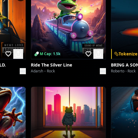
Tokenize
M Cap: 1.5k
LD.
Ride The Silver Line
BRING A SO
Adarsh
Rock
Roberto
Rock