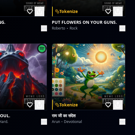
Tokenize
NG.
PUT FLOWERS ON YOUR GUNS.
Roberto
Rock
Tokenize
SOUL.
राम जी का संदेश
Hard.
Arun
Devotional