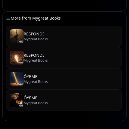
por Tu justicia
sacarás mi alma de la angustia.
More from
Mygreat Books
[verse 2]
RESPONDE
Mi espíritu se angustió dentro de mí;
Mygreat Books
está desolado mi corazón.
Me acordé de los días antiguos;
RESPONDE
meditaba en todas Tus obras;
Mygreat Books
reflexionaba en las obras de Tus manos.
ÓYEME
Extendí mis manos hacia Ti,
Mygreat Books
mi alma Te anhela
como la tierra sedienta.
ÓYEME
Mygreat Books
[solo of flutes an harps]