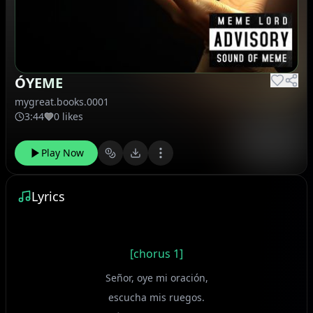
ÓYEME
mygreat.books.0001
3:44
0 likes
Play Now
Lyrics
[chorus 1]
Señor, oye mi oración,
escucha mis ruegos.