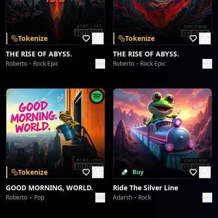
Tu misericordia,
Download on the
Get it on
App Store
Google Play
porque en Ti he confiado.
Hazme saber el camino
Tokenize
Tokenize
por donde debo andar,
THE RISE OF ABYSS.
THE RISE OF ABYSS.
porque hacia Ti he elevado mi alma.
Roberto
Rock Epic
Roberto
Rock Epic
[chorus 2]
Por Tu Nombre, Señor,
me vivificarás;
por Tu justicia
sacarás mi alma de la angustia.Líbrame de mis
enemigos, Señor;
en Ti me refugio.
Tokenize
Buy
Enséñame a hacer Tu voluntad,
GOOD MORNING, WORLD.
Ride The Silver Line
porque Tú eres mi Dios;
Roberto
Pop
Adarsh
Rock
Tu buen Espíritu me guíe