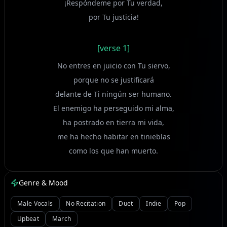
¡Respóndeme por Tu verdad,
por Tu justicia!
[verse 1]
No entres en juicio con Tu siervo,
porque no se justificará
delante de Ti ningún ser humano.
El enemigo ha perseguido mi alma,
ha postrado en tierra mi vida,
me ha hecho habitar en tinieblas
como los que han muerto.
[chorus 2]
Genre & Mood
Por Tu Nombre, Señor,
Male Vocals
No Recitation
Duet
Indie
Pop
me vivificarás;
Upbeat
March