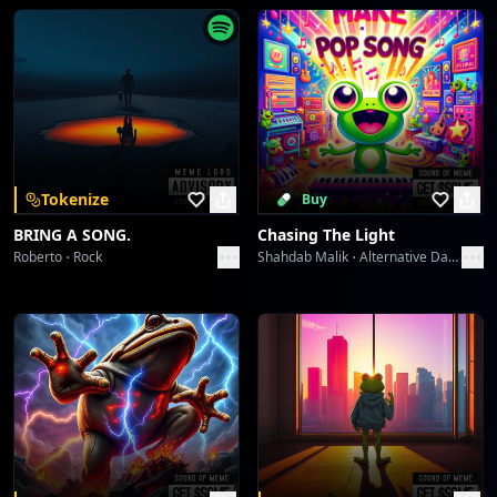
a tierra de rectitud.
Tokenize
Buy
BRING A SONG.
Chasing The Light
Roberto
Rock
Shahdab Malik
Alternative Dance