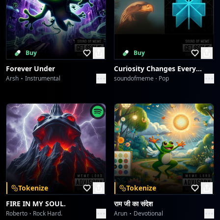
Buy
Buy
Forever Under
Curiosity Changes Everything
Arsh
Instrumental
soundofmeme
Pop
Tokenize
Tokenize
FIRE IN MY SOUL.
राम जी का संदेश
Roberto
Rock Hard.
Arun
Devotional