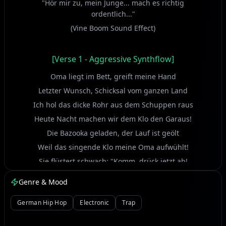
"Hör mir zu, mein Junge... mach es richtig
ordentlich..."
(Vine Boom Sound Effect)
[Verse 1 - Aggressive Synthflow]
Oma liegt im Bett, greift meine Hand
Letzter Wunsch, Schicksal vom ganzen Land
Ich hol das dicke Rohr aus dem Schuppen raus
Heute Nacht machen wir dem Klo den Garaus!
Die Bazooka geladen, der Lauf ist geölt
Weil das singende Klo meine Oma aufwühlt!
Sie flüstert schwach: "Komm, drück jetzt ab!
Mach das Ding kalt, mach es nicht schlapp!"
Genre & Mood
(Bruh Sound Effect)
German Hip Hop
Electronic
Trap
[Chorus - ULTIMATE TIKTOK HOOK - Hyperpop