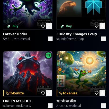
Buy
Buy
Forever Under
Curiosity Changes Everything
Arsh
Instrumental
soundofmeme
Pop
Tokenize
Tokenize
FIRE IN MY SOUL.
राम जी का संदेश
Roberto
Rock Hard.
Arun
Devotional