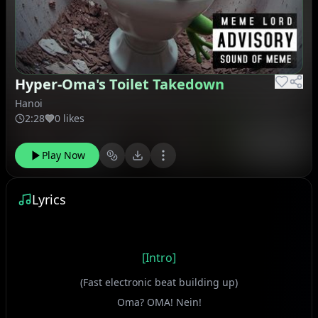
Hyper-Oma's Toilet Takedown
Hanoi
2:28
0 likes
Play Now
Lyrics
[Intro]
(Fast electronic beat building up)
Oma? OMA! Nein!