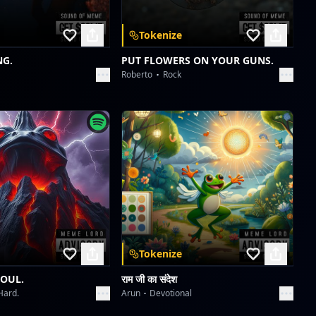
Tokenize
The Chronology of Our Heartbeat: From December's Spark to Our Starry Constellati
Antonio
NG.
PUT FLOWERS ON YOUR GUNS.
Roberto
Rock
Santa Esperro
Antonio
Santa Esperro
Antonio
Tokenize
SOUL.
राम जी का संदेश
Hard.
Arun
Devotional