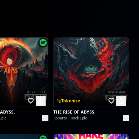
Antonio
De la Zero în Santa Sombra: Asfaltul Vorbește
Antonio
Regalio de Merida
Antonio
Regalio de Merida
Antonio
Protocolul de Beton
Antonio
Tokenize
Protocolul de Beton
 ABYSS.
THE RISE OF ABYSS.
Antonio
Epic
Roberto
Rock Epic
Simfonia de Beton Armat