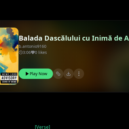
Balada Dascălului cu Inimă de 
b.antonio9160
3:06
0 likes
Play Now
[Verse]