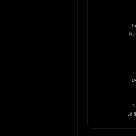
Tu
Ne-
D
Da
Să f
Prin p