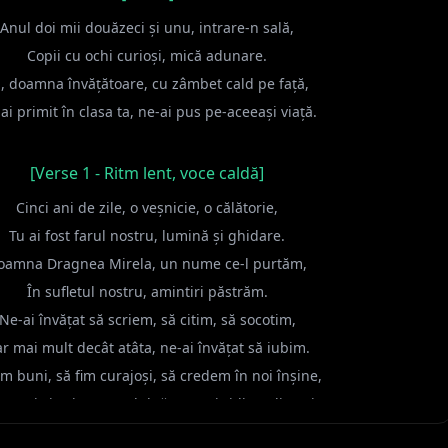
Anul doi mii douăzeci și unu, intrare-n sală,
Copii cu ochi curioși, mică adunare.
, doamna învățătoare, cu zâmbet cald pe față,
ai primit în clasa ta, ne-ai pus pe-aceeași viață.
[Verse 1 - Ritm lent, voce caldă]
Cinci ani de zile, o veșnicie, o călătorie,
Tu ai fost farul nostru, lumină și ghidare.
oamna Dragnea Mirela, un nume ce-l purtăm,
În sufletul nostru, amintiri păstrăm.
Ne-ai învățat să scriem, să citim, să socotim,
r mai mult decât atâta, ne-ai învățat să iubim.
im buni, să fim curajoși, să credem în noi înșine,
ovești și prin exemplul tău, ne-ai ridicat din ruine.