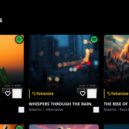
Intensitate crescândă, corul copiilor se aude mai clar]
Și acum, la despărțire, lacrimi în ochi ne pică,
s
r mulțumirea e mai mare, nu e tristă nicicum.
tm alertând, beat de trap subtil, voce mai puternică]
im, doamna învățătoare, pentru tot ce ne-ați dat,
entru dragoste și har, pentru tot ce ați lucrat.
alada asta-i pentru voi, un om cât o împărăție,
chiar de drumuri ne despart, rămâi în amintire.
pp
 2 - Mai ritmat, cu inflexiuni de rap nostalgic]
Tokenize
Tokenize
m crescut, am zâmbit, am visat și-am alergat,
WHISPERS THROUGH THE RAIN.
THE RISE OF
and unlock a
Roberto
Alternative
Roberto
Rock 
Prin clasele tale, sufletul ne-ai vindecat.
Fiecare lecție, o piatră de temelie,
ywhere.
Construind viitorul, cu multă bucurie.