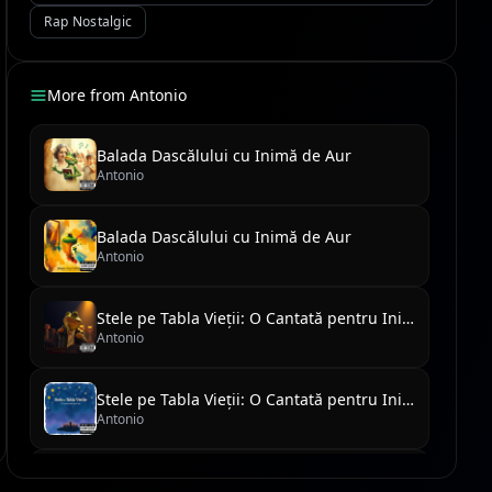
Rap Nostalgic
More from
Antonio
Balada Dascălului cu Inimă de Aur
Antonio
Balada Dascălului cu Inimă de Aur
Antonio
Stele pe Tabla Vieții: O Cantată pentru Inimi Mari
Antonio
Stele pe Tabla Vieții: O Cantată pentru Inimi Mari
Antonio
De la Zero în Santa Sombra: Asfaltul Vorbește