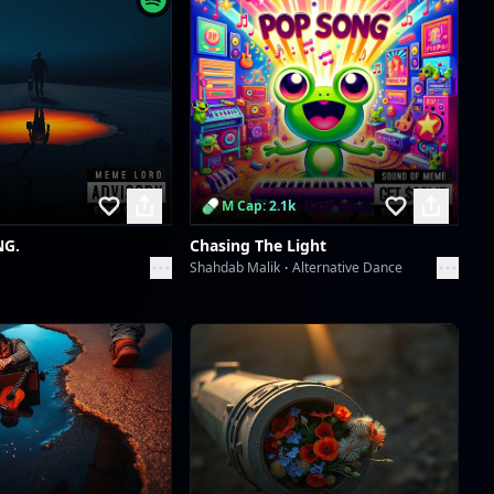
Antonio
Scan to download the
app
Simfonia de Beton Armat
Antonio
Regalio de Merida
Antonio
M Cap: 2.1k
Regalio de Merida
NG.
Chasing The Light
Antonio
Shahdab Malik
Alternative Dance
Orbita Iubirii, De La Decembrie-n Veșnicie
Antonio
Orbita Iubirii, De La Decembrie-n Veșnicie
Antonio
The Chronology of Our Heartbeat: From December's Spark to Our Starry Constellati
Antonio