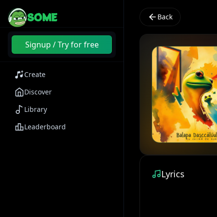
SOME
Back
Signup / Try for free
Create
Discover
Library
Leaderboard
Lyrics