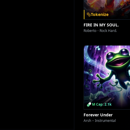
[Ri
Tokenize
FIRE IN MY SOUL.
Dar cu speranț
Roberto
Rock Hard.
M Cap: 2.1k
Forever Under
Arsh
Instrumental